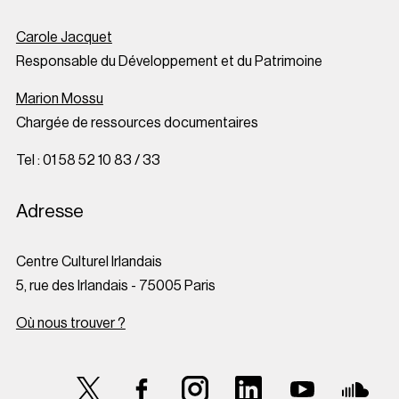
Carole Jacquet
Responsable du Développement et du Patrimoine
Marion Mossu
Chargée de ressources documentaires
Tel : 01 58 52 10 83 / 33
Adresse
Centre Culturel Irlandais
5, rue des Irlandais - 75005 Paris
Où nous trouver ?
Suivez-nous sur Twitter
Suivez-nous sur Facebook
Suivez-nous sur Instagram
Suivez-nous sur LinkedI
Suivez-nous su
Suive