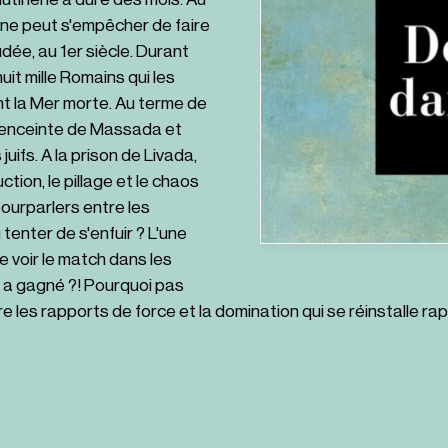
, ne peut s'empêcher de faire
dée, au 1er siècle. Durant
huit mille Romains qui les
t la Mer morte. Au terme de
l'enceinte de Massada et
juifs. A la prison de Livada,
ction, le pillage et le chaos
ourparlers entre les
tenter de s'enfuir ? L'une
e voir le match dans les
ui a gagné ?! Pourquoi pas
e les rapports de force et la domination qui se réinstalle 