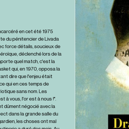
incarcéré en cet été 1975
lte du pénitencier de Livada
ec force détails, soucieux de
éroïque, déclenché lors de la
porte quel match, c'est la
sket qui, en 1970, opposa la
nt dire que l'enjeu était
 ce qui en ces temps de
riotique sans nom. Les
 à vous, l'or est à nous !".
ent dûment négocié avec la
rect dans la grande salle du
ardien, les choses ont mal
utinerie a duré des mois. Au