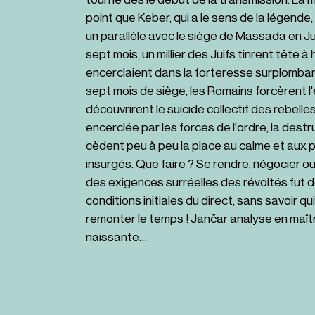
point que Keber, qui a le sens de la légende
un parallèle avec le siège de Massada en Ju
sept mois, un millier des Juifs tinrent tête à 
encerclaient dans la forteresse surplomban
sept mois de siège, les Romains forcèrent 
découvrirent le suicide collectif des rebelles 
encerclée par les forces de l'ordre, la destru
cèdent peu à peu la place au calme et aux p
insurgés. Que faire ? Se rendre, négocier ou 
des exigences surréelles des révoltés fut d
conditions initiales du direct, sans savoir q
remonter le temps ! Jančar analyse en maîtr
naissante…