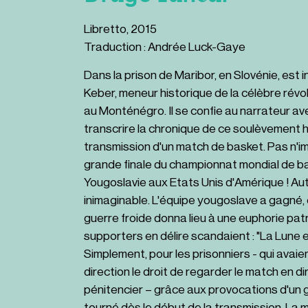
Libretto, 2015
Traduction : Andrée Luck-Gaye
Dans la prison de Maribor, en Slovénie, est 
Keber, meneur historique de la célèbre révo
au Monténégro. Il se confie au narrateur av
transcrire la chronique de ce soulèvement h
transmission d'un match de basket. Pas n'im
grande finale du championnat mondial de ba
Yougoslavie aux Etats Unis d'Amérique ! Auta
inimaginable. L'équipe yougoslave a gagné,
guerre froide donna lieu à une euphorie pat
supporters en délire scandaient : "La Lune est
Simplement, pour les prisonniers - qui avai
direction le droit de regarder le match en di
pénitencier – grâce aux provocations d'un g
tourné dès le début de la transmission. La m