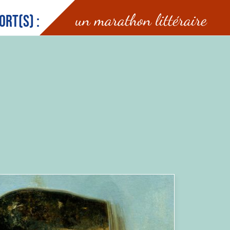
un marathon littéraire
ort(s) :