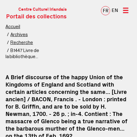
Centre Culturel Irlandais
EN
FR
Portail des collections
Accueil
Archives
Recherche
B1447 Livre de
la bibliothèque
patrimoniale
A Brief discourse of the happy Union of the
Kingdoms of England and Scotland with
certain articles concerning the same... [Livre
ancien] / BACON, Francis . - London : printed
for B. Griffin, and are to be sold by H.
Newman, 1700. - 26 p. ; in-4.
Contient : The
massacre of Glenco being a true narrative of
the barbarous murther of the Glenco-men...
on the 13th of Feb. 1692