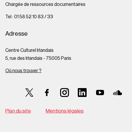
Chargée de ressources documentaires
Tel : 01 58 52 10 83 / 33
Adresse
Centre Culturel Irlandais
5, rue des Irlandais - 75005 Paris
Où nous trouver ?
Suivez-nous sur Twitter
Suivez-nous sur Facebook
Suivez-nous sur Instagram
Suivez-nous sur LinkedI
Suivez-nous su
Suive
Plan du site
Mentions légales