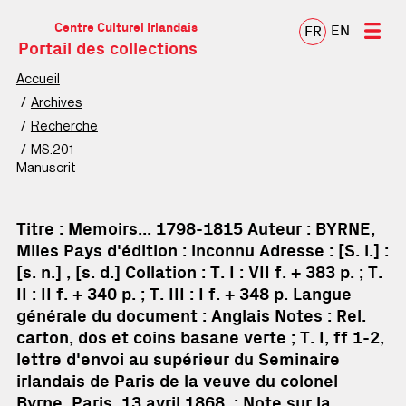
Centre Culturel Irlandais
EN
FR
Portail des collections
Accueil
Archives
Recherche
MS.201
Manuscrit
Titre
: Memoirs... 1798-1815
Auteur
: BYRNE,
Miles
Pays d'édition
: inconnu
Adresse
: [S. l.] :
[s. n.] , [s. d.]
Collation
: T. I : VII f. + 383 p. ; T.
II : II f. + 340 p. ; T. III : I f. + 348 p.
Langue
générale du document
: Anglais
Notes
: Rel.
carton, dos et coins basane verte ; T. I, ff 1-2,
lettre d'envoi au supérieur du Seminaire
irlandais de Paris de la veuve du colonel
Byrne, Paris, 13 avril 1868. ; Note sur la