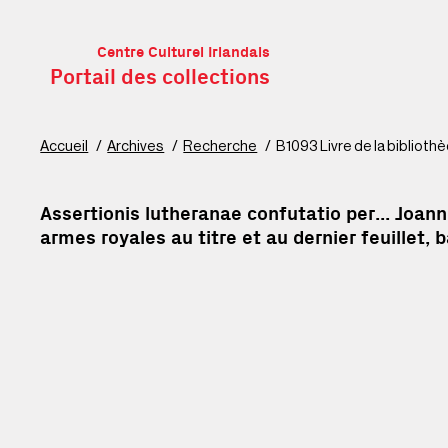
Centre Culturel Irlandais
Portail des collections
A
Accueil
Archives
Recherche
B1093 Livre de la biblioth
Assertionis lutheranae confutatio per... Joannem
armes royales au titre et au dernier feuillet, b