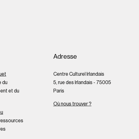
Adresse
uet
Centre Culturel Irlandais
 du
5, rue des Irlandais - 75005
nt et du
Paris
Où nous trouver ?
su
ressources
res