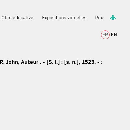
Offre éducative
Expositions virtuelles
Prix
EN
FR
n, Auteur . - [S. l.] : [s. n.], 1523. - :