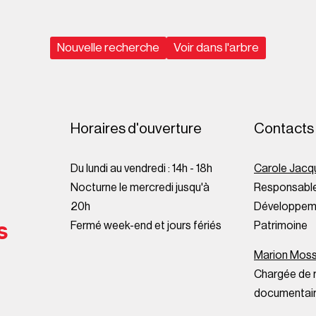
Nouvelle recherche
Voir dans l'arbre
Horaires d'ouverture
Contacts
Du lundi au vendredi : 14h - 18h
Carole Jacq
Nocturne le mercredi jusqu'à
Responsable
20h
Développeme
s
Fermé week-end et jours fériés
Patrimoine
Marion Mos
Chargée de 
documentai