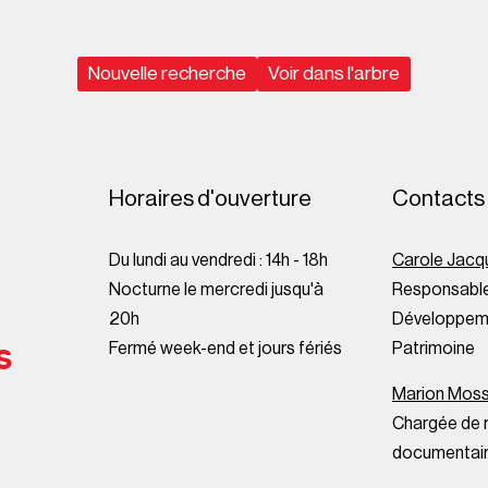
Nouvelle recherche
Voir dans l'arbre
Horaires d'ouverture
Contacts
Du lundi au vendredi : 14h - 18h
Carole Jacq
Nocturne le mercredi jusqu'à
Responsable
20h
Développeme
s
Fermé week-end et jours fériés
Patrimoine
Marion Mos
Chargée de 
documentai