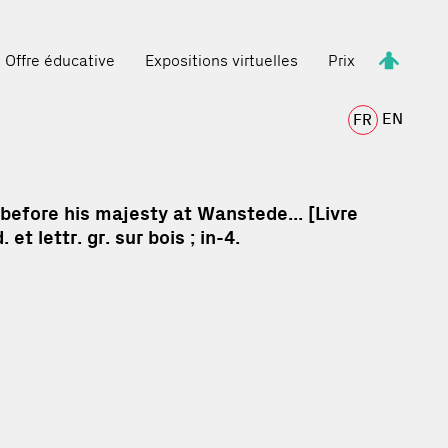
Offre éducative
Expositions virtuelles
Prix
EN
FR
before his majesty at Wanstede... [Livre
s, Auteur . - London : printed for the Society of Stationers, 1625. - : band. et lettr. gr. sur bois ; in-4.