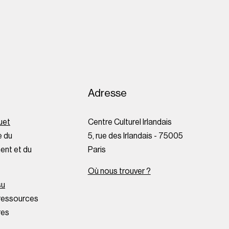
Adresse
uet
Centre Culturel Irlandais
 du
5, rue des Irlandais - 75005
nt et du
Paris
Où nous trouver ?
su
ressources
res