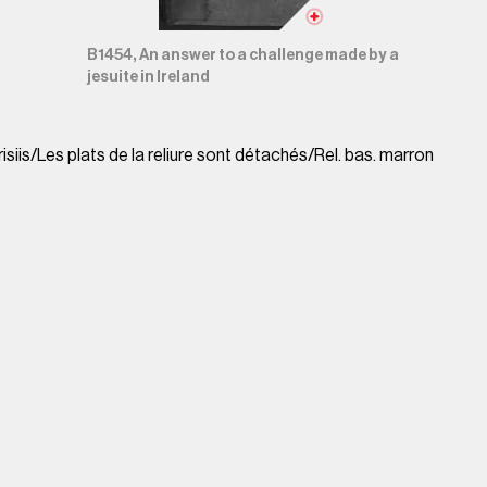
B1454, An answer to a challenge made by a
jesuite in Ireland
arisiis/Les plats de la reliure sont détachés/Rel. bas. marron