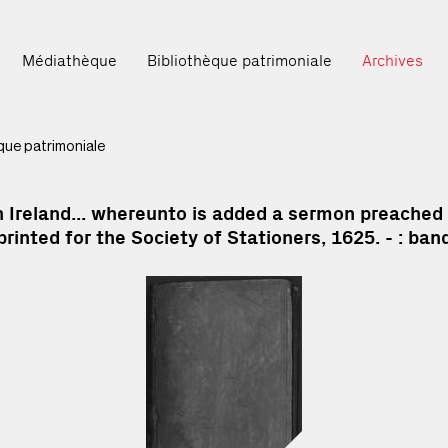
Médiathèque
Bibliothèque patrimoniale
Archives
ccueil
èque patrimoniale
 Ireland... whereunto is added a sermon preached 
ancien] / USSHER, Jame