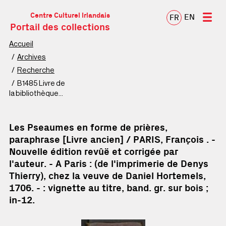
Centre Culturel Irlandais
EN
FR
Portail des collections
Accueil
Archives
Recherche
B1485 Livre de
la bibliothèque
patrimoniale
Les Pseaumes en forme de prières,
paraphrase [Livre ancien] / PARIS, François . -
Nouvelle édition revûë et corrigée par
l'auteur. - A Paris : (de l'imprimerie de Denys
Thierry), chez la veuve de Daniel Hortemels,
1706. - : vignette au titre, band. gr. sur bois ;
in-12.