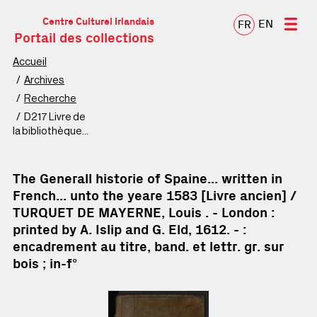
Centre Culturel Irlandais
EN
FR
Portail des collections
Accueil
Archives
Recherche
D217 Livre de
la bibliothèque
patrimoniale
The Generall historie of Spaine... written in
French... unto the yeare 1583 [Livre ancien] /
TURQUET DE MAYERNE, Louis . - London :
printed by A. Islip and G. Eld, 1612. - :
encadrement au titre, band. et lettr. gr. sur
bois ; in-f°